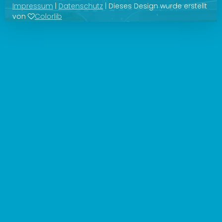
Impressum
|
Datenschutz
| Dieses Design wurde erstellt
von
Colorlib